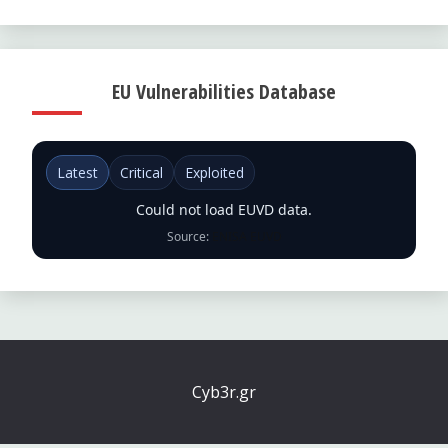
EU Vulnerabilities Database
Latest
Critical
Exploited
Could not load EUVD data.
Source:
ENISA EUVD
Cyb3r.gr