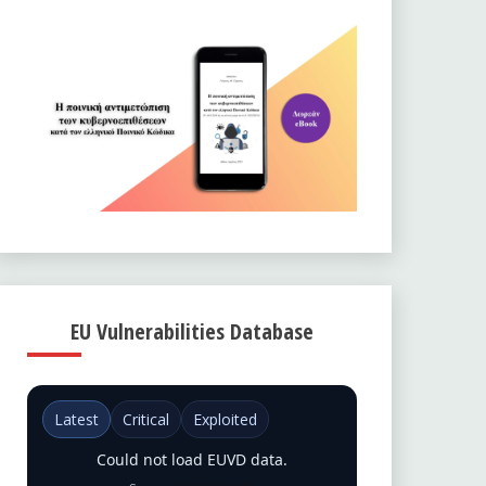
EU Vulnerabilities Database
Latest
Critical
Exploited
Could not load EUVD data.