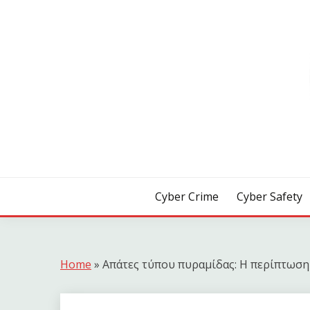
Skip
to
content
[ Crime | Safety | Security ]
CYB3R
Cyber Crime
Cyber Safety
Home
»
Απάτες τύπου πυραμίδας: Η περίπτωση