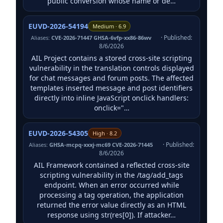
public conversion whose name or de…
EUVD-2026-54194
Medium · 6.9
· Published:
Aliases:
CVE-2026-71447 GHSA-6vfp-xx86-86wv
8/6/2026
AIL Project contains a stored cross-site scripting
vulnerability in the translation controls displayed
for chat messages and forum posts. The affected
templates inserted message and post identifiers
directly into inline JavaScript onclick handlers:
onclick="…
EUVD-2026-54305
High · 8.2
· Published:
Aliases:
GHSA-mcpq-xxxj-mc69 CVE-2026-71445
8/6/2026
AIL Framework contained a reflected cross-site
scripting vulnerability in the /tag/add_tags
endpoint. When an error occurred while
processing a tag operation, the application
returned the error value directly as an HTML
response using str(res[0]). If attacker…