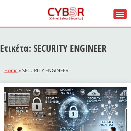
Skip
to
content
[ Crime | Safety | Security ]
CYB3R
Ετικέτα:
SECURITY ENGINEER
Home
»
SECURITY ENGINEER