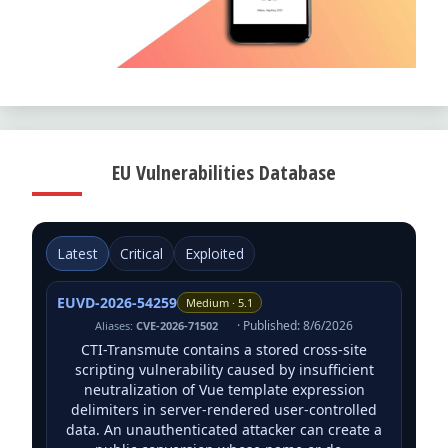
EU Vulnerabilities Database
Latest
Critical
Exploited
EUVD-2026-54259
Medium · 5.1
· Published: 8/6/2026
Aliases:
CVE-2026-71502
CTI-Transmute contains a stored cross-site
scripting vulnerability caused by insufficient
neutralization of Vue template expression
delimiters in server-rendered user-controlled
data. An unauthenticated attacker can create a