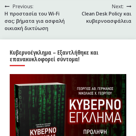
Πλοήγηση
Previous:
Next:
Η προστασία του Wi-Fi
Clean Desk Policy και
άρθρων
σας: βήματα για ασφαλή
κυβερνοασφάλεια
οικιακή δικτύωση
Κυβερνοέγκλημα – Εξαντλήθηκε και
επανακυκλοφορεί σύντομα!