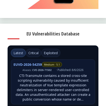
EU Vulnerabilities Database
Latest
Critical
Exploited
EUVD-2026-54259
Medium · 5.1
· Published: 8/6/2026
Aliases:
CVE-2026-71502
CTI-Transmute contains a stored cross-site
scripting vulnerability caused by insufficient
neutralization of Vue template expression
delimiters in server-rendered user-controlled
data. An unauthenticated attacker can create a
public conversion whose name or de…