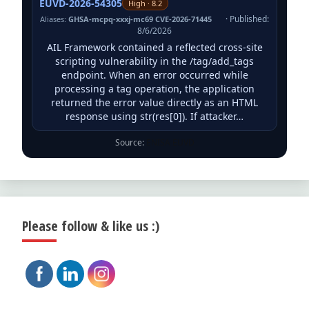
EUVD-2026-54305
High · 8.2
· Published:
Aliases:
GHSA-mcpq-xxxj-mc69 CVE-2026-71445
8/6/2026
AIL Framework contained a reflected cross-site
scripting vulnerability in the /tag/add_tags
endpoint. When an error occurred while
processing a tag operation, the application
returned the error value directly as an HTML
response using str(res[0]). If attacker…
Source:
ENISA EUVD
Please follow & like us :)