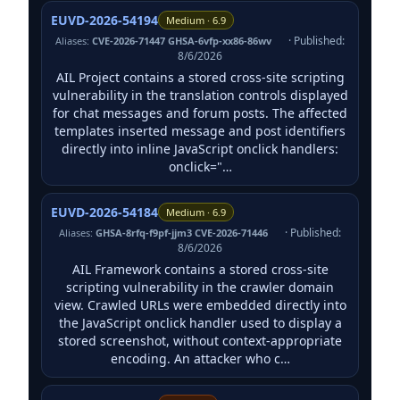
EUVD-2026-54194
Medium · 6.9
· Published:
Aliases:
CVE-2026-71447 GHSA-6vfp-xx86-86wv
8/6/2026
AIL Project contains a stored cross-site scripting
vulnerability in the translation controls displayed
for chat messages and forum posts. The affected
templates inserted message and post identifiers
directly into inline JavaScript onclick handlers:
onclick="…
EUVD-2026-54184
Medium · 6.9
· Published:
Aliases:
GHSA-8rfq-f9pf-jjm3 CVE-2026-71446
8/6/2026
AIL Framework contains a stored cross-site
scripting vulnerability in the crawler domain
view. Crawled URLs were embedded directly into
the JavaScript onclick handler used to display a
stored screenshot, without context-appropriate
encoding. An attacker who c…