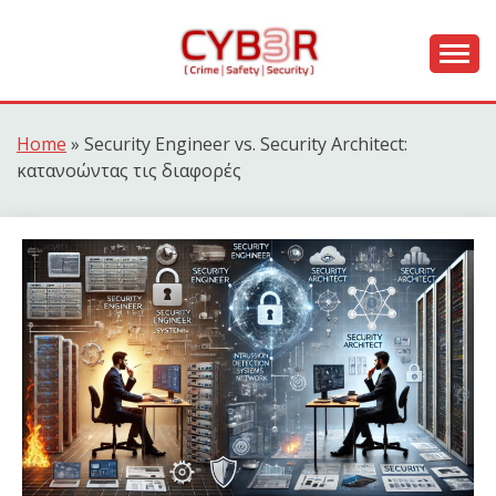
Skip
to
content
[ Crime | Safety | Security ]
CYB3R
Home
»
Security Engineer vs. Security Architect:
κατανοώντας τις διαφορές