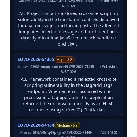
· Published:
Aliases:
CVE-2026-71447 GHSA-6vfp-xx86-86wv
8/6/2026
AIL Project contains a stored cross-site scripting
vulnerability in the translation controls displayed
for chat messages and forum posts. The affected
templates inserted message and post identifiers
directly into inline JavaScript onclick handlers:
onclick="…
EUVD-2026-54305
High · 8.2
· Published:
Aliases:
GHSA-mcpq-xxxj-mc69 CVE-2026-71445
8/6/2026
AIL Framework contained a reflected cross-site
scripting vulnerability in the /tag/add_tags
endpoint. When an error occurred while
processing a tag operation, the application
returned the error value directly as an HTML
response using str(res[0]). If attacker…
EUVD-2026-54184
Medium · 6.9
· Published:
Aliases:
GHSA-8rfq-f9pf-jjm3 CVE-2026-71446