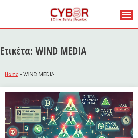
Skip
to
content
[ Crime | Safety | Security ]
CYB3R
Ετικέτα:
WIND MEDIA
Home
»
WIND MEDIA