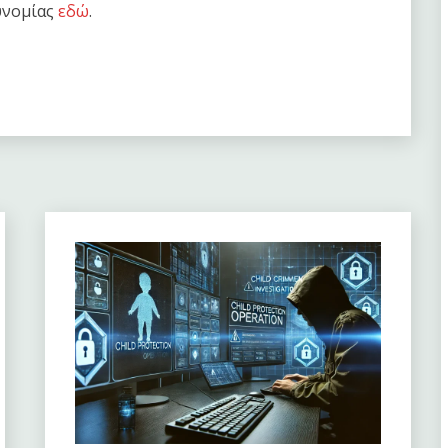
υνομίας
εδώ
.