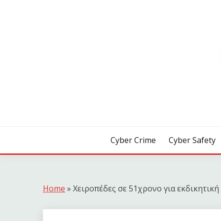
Skip
to
content
[ Crime | Safety | Security ]
CYB3R
Cyber Crime
Cyber Safety
Home
»
Χειροπέδες σε 51χρονο για εκδικητικ