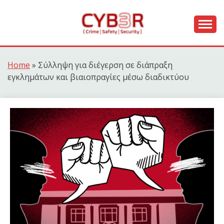
Skip
to
content
[ Crime | Safety | Security ]
CYB3R
Home
»
Σύλληψη για διέγερση σε διάπραξη
εγκλημάτων και βιαιοπραγίες μέσω διαδικτύου