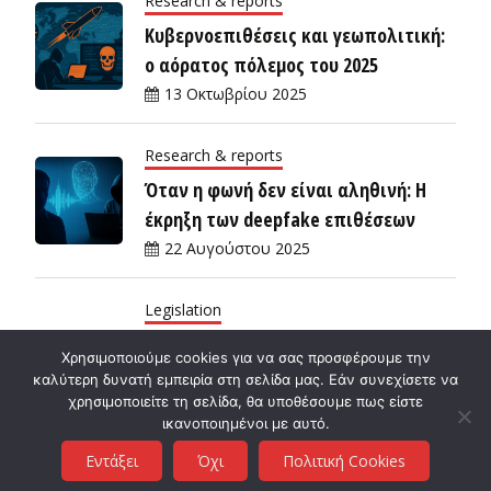
Research & reports
Κυβερνοεπιθέσεις και γεωπολιτική:
ο αόρατος πόλεμος του 2025
13 Οκτωβρίου 2025
Research & reports
Όταν η φωνή δεν είναι αληθινή: Η
έκρηξη των deepfake επιθέσεων
22 Αυγούστου 2025
Legislation
Νέος Κανονισμός ΑΔΑΕ: τι αλλάζει
Χρησιμοποιούμε cookies για να σας προσφέρουμε την
πρακτικά για το απόρρητο και την
καλύτερη δυνατή εμπειρία στη σελίδα μας. Εάν συνεχίσετε να
ασφάλεια των ηλεκτρονικών
χρησιμοποιείτε τη σελίδα, θα υποθέσουμε πως είστε
ικανοποιημένοι με αυτό.
επικοινωνιών;
Εντάξει
Όχι
Πολιτική Cookies
18 Αυγούστου 2025