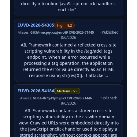
directly into inline JavaScript onclick handlers:
onclick="…
EUVD-2026-54305
High · 8.2
· Published:
Aliases:
GHSA-mcpq-xxxj-mc69 CVE-2026-71445
8/6/2026
AIL Framework contained a reflected cross-site
scripting vulnerability in the /tag/add_tags
endpoint. When an error occurred while
processing a tag operation, the application
returned the error value directly as an HTML
response using str(res[0]). If attacker…
EUVD-2026-54184
Medium · 6.9
· Published:
Aliases:
GHSA-8rfq-f9pf-jjm3 CVE-2026-71446
8/6/2026
AIL Framework contains a stored cross-site
scripting vulnerability in the crawler domain
view. Crawled URLs were embedded directly into
the JavaScript onclick handler used to display a
stored screenshot, without context-appropriate