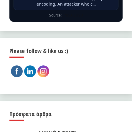
encoding. An attacker who c…
Source:
ENISA EUVD
Please follow & like us :)
Πρόσφατα άρθρα