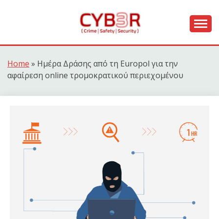
Skip
to
content
[ Crime | Safety | Security ]
CYB3R
Home
»
Ημέρα Δράσης από τη Europol για την
αφαίρεση online τρομοκρατικού περιεχομένου