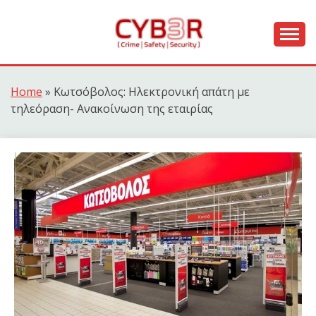
Skip
to
content
[ Crime | Safety | Security ]
CYB3R
Home
»
Κωτσόβολος: Ηλεκτρονική απάτη με
τηλεόραση- Ανακοίνωση της εταιρίας