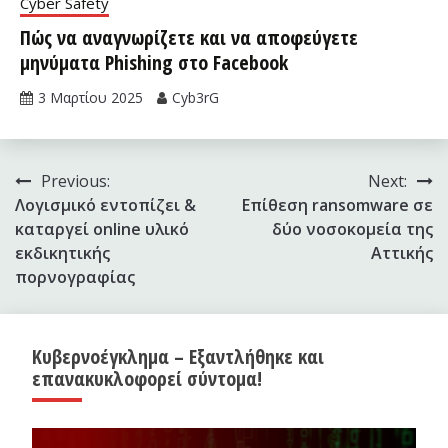
Cyber Safety
Πώς να αναγνωρίζετε και να αποφεύγετε
μηνύματα Phishing στο Facebook
3 Μαρτίου 2025
Cyb3rG
Πλοήγηση
Previous:
Next:
Λογισμικό εντοπίζει &
Επίθεση ransomware σε
άρθρων
καταργεί online υλικό
δύο νοσοκομεία της
εκδικητικής
Αττικής
πορνογραφίας
Κυβερνοέγκλημα – Εξαντλήθηκε και
επανακυκλοφορεί σύντομα!