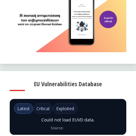
EU Vulnerabilities Database
Latest
Critical
Exploited
Could not load EUVD data.
Source:
ENISA EUVD