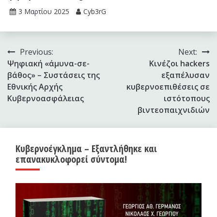
3 Μαρτίου 2025
Cyb3rG
Πλοήγηση
Previous:
Next:
Ψηφιακή «άμυνα-σε-
Κινέζοι hackers
άρθρων
βάθος» – Συστάσεις της
εξαπέλυσαν
Εθνικής Αρχής
κυβερνοεπιθέσεις σε
Κυβερνοασφάλειας
ιστότοπους
βιντεοπαιχνιδιών
Κυβερνοέγκλημα – Εξαντλήθηκε και
επανακυκλοφορεί σύντομα!