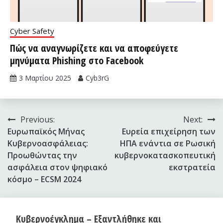
Cyber Safety
Πώς να αναγνωρίζετε και να αποφεύγετε
μηνύματα Phishing στο Facebook
3 Μαρτίου 2025
Cyb3rG
Πλοήγηση
Previous:
Next:
Ευρωπαϊκός Μήνας
Ευρεία επιχείρηση των
άρθρων
Κυβερνοασφάλειας:
ΗΠΑ ενάντια σε Ρωσική
Προωθώντας την
κυβερνοκατασκοπευτική
ασφάλεια στον ψηφιακό
εκστρατεία
κόσμο – ECSM 2024
Κυβερνοέγκλημα – Εξαντλήθηκε και