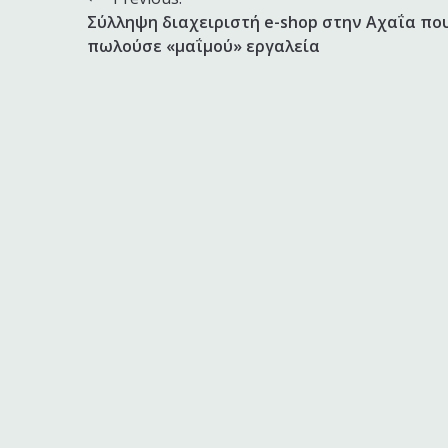
Πλοήγηση
Σύλληψη διαχειριστή e-shop στην Αχαΐα πο
άρθρων
πωλούσε «μαΐμού» εργαλεία