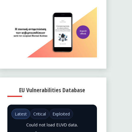
EU Vulnerabilities Database
Latest
Critical
Exploited
Could not load EUVD data.