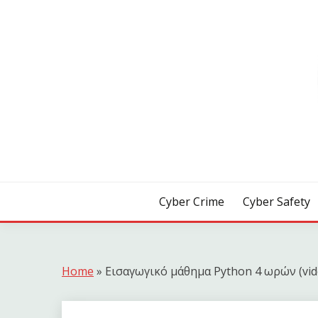
Skip
to
content
[ Crime | Safety | Security ]
CYB3R
Cyber Crime
Cyber Safety
Home
»
Εισαγωγικό μάθημα Python 4 ωρών (vide