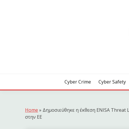
Skip
to
content
[ Crime | Safety | Security ]
CYB3R
Cyber Crime
Cyber Safety
Home
»
Δημοσιεύθηκε η έκθεση ENISA Threat 
στην ΕΕ