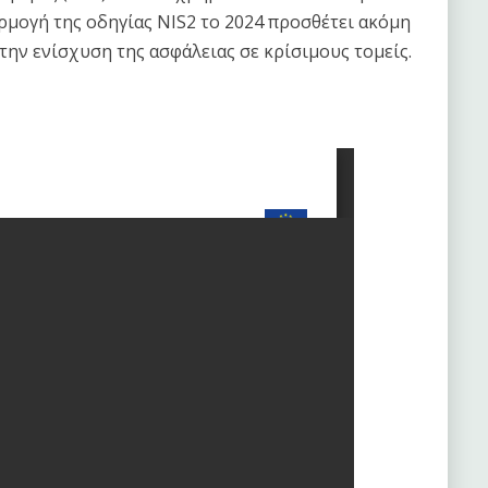
αρμογή της οδηγίας NIS2 το 2024 προσθέτει ακόμη
ην ενίσχυση της ασφάλειας σε κρίσιμους τομείς.