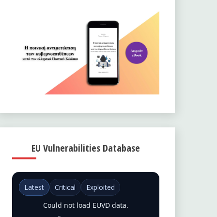
EU Vulnerabilities Database
Latest
Critical
Exploited
Could not load EUVD data.