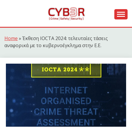
Skip
to
content
[ Crime | Safety | Security ]
CYB3R
Home
»
Έκθεση IOCTA 2024: τελευταίες τάσεις
αναφορικά με το κυβερνοέγκλημα στην Ε.Ε.