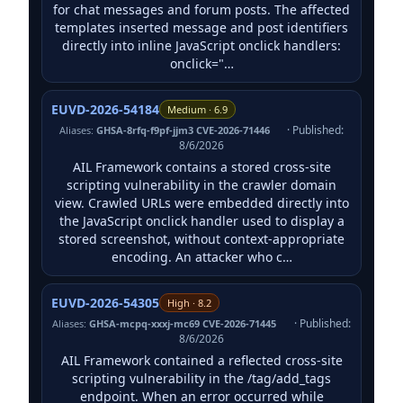
for chat messages and forum posts. The affected
templates inserted message and post identifiers
directly into inline JavaScript onclick handlers:
onclick="…
EUVD-2026-54184
Medium · 6.9
· Published:
Aliases:
GHSA-8rfq-f9pf-jjm3 CVE-2026-71446
8/6/2026
AIL Framework contains a stored cross-site
scripting vulnerability in the crawler domain
view. Crawled URLs were embedded directly into
the JavaScript onclick handler used to display a
stored screenshot, without context-appropriate
encoding. An attacker who c…
EUVD-2026-54305
High · 8.2
· Published:
Aliases:
GHSA-mcpq-xxxj-mc69 CVE-2026-71445
8/6/2026
AIL Framework contained a reflected cross-site
scripting vulnerability in the /tag/add_tags
endpoint. When an error occurred while