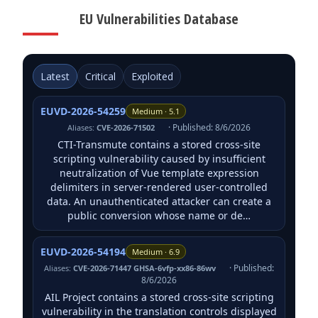
EU Vulnerabilities Database
Latest
Critical
Exploited
EUVD-2026-54259
Medium · 5.1
· Published: 8/6/2026
Aliases:
CVE-2026-71502
CTI-Transmute contains a stored cross-site
scripting vulnerability caused by insufficient
neutralization of Vue template expression
delimiters in server-rendered user-controlled
data. An unauthenticated attacker can create a
public conversion whose name or de…
EUVD-2026-54194
Medium · 6.9
· Published:
Aliases:
CVE-2026-71447 GHSA-6vfp-xx86-86wv
8/6/2026
AIL Project contains a stored cross-site scripting
vulnerability in the translation controls displayed