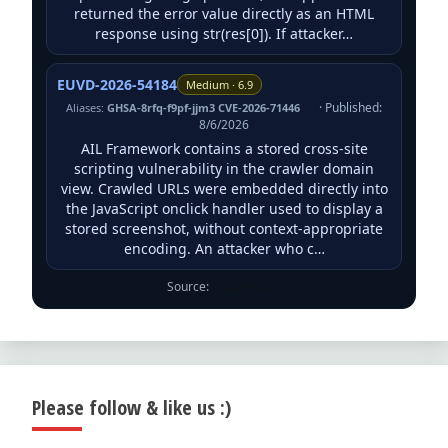
returned the error value directly as an HTML
response using str(res[0]). If attacker…
EUVD-2026-54184
Medium · 6.9
· Published:
Aliases:
GHSA-8rfq-f9pf-jjm3 CVE-2026-71446
8/6/2026
AIL Framework contains a stored cross-site
scripting vulnerability in the crawler domain
view. Crawled URLs were embedded directly into
the JavaScript onclick handler used to display a
stored screenshot, without context-appropriate
encoding. An attacker who c…
Source:
ENISA EUVD
Please follow & like us :)