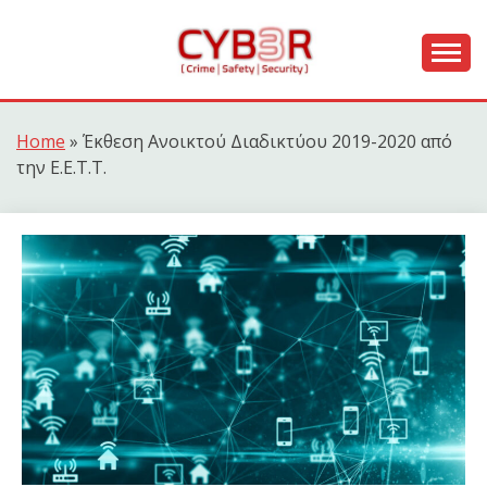
Skip
to
content
[ Crime | Safety | Security ]
CYB3R
Home
»
Έκθεση Ανοικτού Διαδικτύου 2019-2020 από
την Ε.Ε.Τ.Τ.