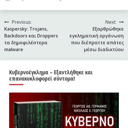
Πλοήγηση
Previous:
Next:
Kaspersky: Trojans,
Εξαρθρώθηκε
άρθρων
Backdoors και Droppers
εγκληματική οργάνωση
τα δημοφιλέστερα
που διέπραττε απάτες
malware
μέσω διαδικτύου
Κυβερνοέγκλημα – Εξαντλήθηκε και
επανακυκλοφορεί σύντομα!