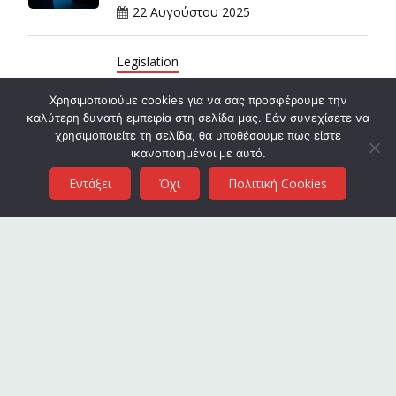
22 Αυγούστου 2025
Legislation
Νέος Κανονισμός ΑΔΑΕ: τι αλλάζει
Χρησιμοποιούμε cookies για να σας προσφέρουμε την
πρακτικά για το απόρρητο και την
καλύτερη δυνατή εμπειρία στη σελίδα μας. Εάν συνεχίσετε να
ασφάλεια των ηλεκτρονικών
χρησιμοποιείτε τη σελίδα, θα υποθέσουμε πως είστε
ικανοποιημένοι με αυτό.
επικοινωνιών;
Εντάξει
Όχι
Πολιτική Cookies
18 Αυγούστου 2025
Cyber Safety
Ψεύτικα μηνύματα από courier:
Προειδοποίηση από τη Διεύθυνση
Δίωξης Κυβερνοεγκλήματος
12 Ιουλίου 2025
Legislation