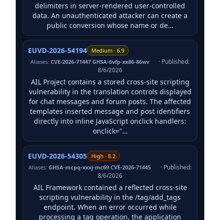
delimiters in server-rendered user-controlled
data. An unauthenticated attacker can create a
public conversion whose name or de…
EUVD-2026-54194
Medium · 6.9
· Published:
Aliases:
CVE-2026-71447 GHSA-6vfp-xx86-86wv
8/6/2026
AIL Project contains a stored cross-site scripting
vulnerability in the translation controls displayed
for chat messages and forum posts. The affected
templates inserted message and post identifiers
directly into inline JavaScript onclick handlers:
onclick="…
EUVD-2026-54305
High · 8.2
· Published:
Aliases:
GHSA-mcpq-xxxj-mc69 CVE-2026-71445
8/6/2026
AIL Framework contained a reflected cross-site
scripting vulnerability in the /tag/add_tags
endpoint. When an error occurred while
processing a tag operation, the application