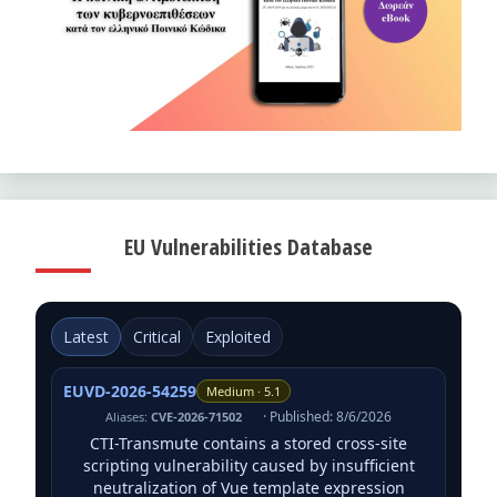
EU Vulnerabilities Database
Latest
Critical
Exploited
EUVD-2026-54259
Medium · 5.1
· Published: 8/6/2026
Aliases:
CVE-2026-71502
CTI-Transmute contains a stored cross-site
scripting vulnerability caused by insufficient
neutralization of Vue template expression