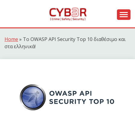
Skip
to
content
[ Crime | Safety | Security ]
CYB3R
Home
»
Το OWASP API Security Top 10 διαθέσιμο και
στα ελληνικά!