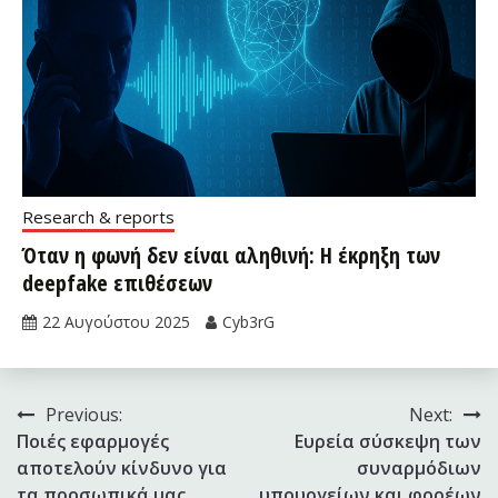
Research & reports
Όταν η φωνή δεν είναι αληθινή: Η έκρηξη των
deepfake επιθέσεων
22 Αυγούστου 2025
Cyb3rG
Πλοήγηση
Previous:
Next:
Ποιές εφαρμογές
Ευρεία σύσκεψη των
άρθρων
αποτελούν κίνδυνο για
συναρμόδιων
τα προσωπικά μας
υπουργείων και φορέων