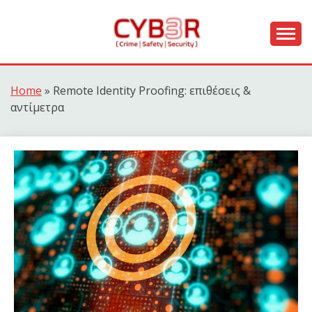
Skip
to
content
[ Crime | Safety | Security ]
CYB3R
Home
»
Remote Identity Proofing: επιθέσεις &
αντίμετρα