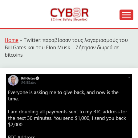
Skip
to
content
[ Crime | Safety | Security ]
CYB3R
Home
»
Twitter: παραβίασαν τους λογαριασμούς του
Bill Gates και του Elon Musk – Ζήτησαν δωρεά σε
bitcoins