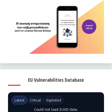
EU Vulnerabilities Database
Latest
Critical
Exploited
Could not load EUVD data.