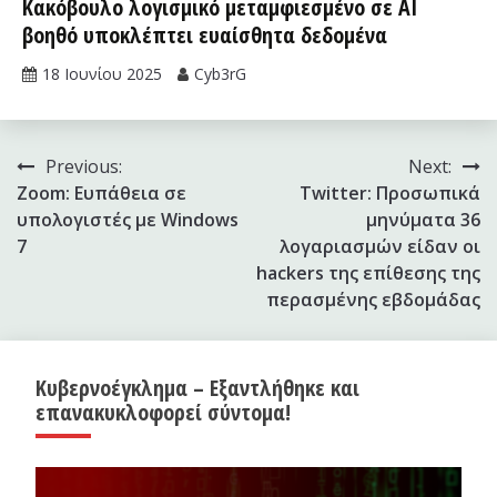
Κακόβουλο λογισμικό μεταμφιεσμένο σε AI
βοηθό υποκλέπτει ευαίσθητα δεδομένα
18 Ιουνίου 2025
Cyb3rG
Πλοήγηση
Previous:
Next:
Zoom: Ευπάθεια σε
Twitter: Προσωπικά
άρθρων
υπολογιστές με Windows
μηνύματα 36
7
λογαριασμών είδαν οι
hackers της επίθεσης της
περασμένης εβδομάδας
Κυβερνοέγκλημα – Εξαντλήθηκε και
επανακυκλοφορεί σύντομα!