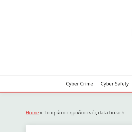
Skip
to
content
[ Crime | Safety | Security ]
CYB3R
Cyber Crime
Cyber Safety
Home
»
Τα πρώτα σημάδια ενός data breach