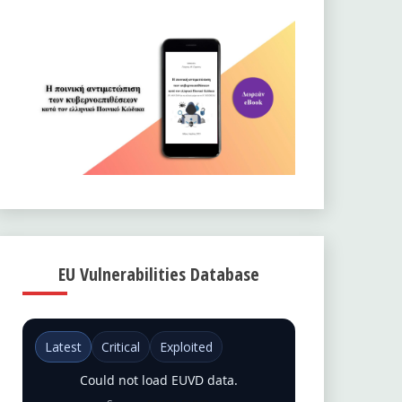
EU Vulnerabilities Database
Latest
Critical
Exploited
Could not load EUVD data.