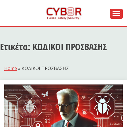
Skip
to
content
[ Crime | Safety | Security ]
CYB3R
Ετικέτα:
ΚΩΔΙΚΟΙ ΠΡΟΣΒΑΣΗΣ
Home
»
ΚΩΔΙΚΟΙ ΠΡΟΣΒΑΣΗΣ