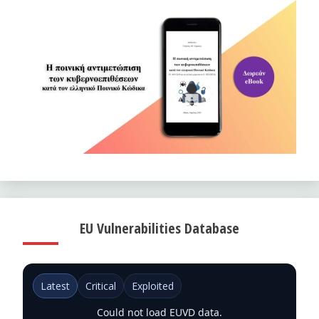
EU Vulnerabilities Database
Latest
Critical
Exploited
Could not load EUVD data.