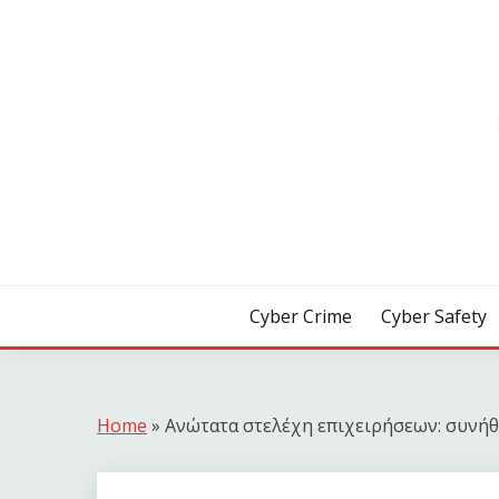
Skip
to
content
[ Crime | Safety | Security ]
CYB3R
Cyber Crime
Cyber Safety
Home
»
Ανώτατα στελέχη επιχειρήσεων: συνή