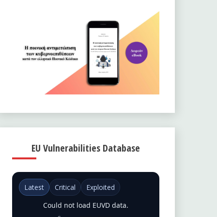
EU Vulnerabilities Database
Latest
Critical
Exploited
Could not load EUVD data.