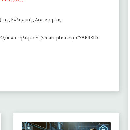
) της Ελληνικής Αστυνομίας
α έξυπνα τηλέφωνα (smart phones): CYBERΚΙD