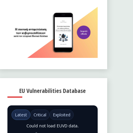
EU Vulnerabilities Database
Latest
Critical
Exploited
Could not load EUVD data.