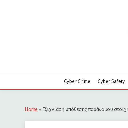
Skip
to
content
[ Crime | Safety | Security ]
CYB3R
Cyber Crime
Cyber Safety
Home
»
Εξιχνίαση υπόθεσης παράνομου στοιχ