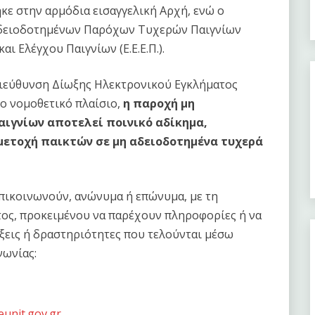
ε στην αρμόδια εισαγγελική Αρχή, ενώ ο
Αδειοδοτημένων Παρόχων Τυχερών Παιγνίων
και Ελέγχου Παιγνίων (Ε.Ε.Ε.Π.).
ιεύθυνση Δίωξης Ηλεκτρονικού Εγκλήματος
νο νομοθετικό πλαίσιο,
η παροχή μη
ιγνίων αποτελεί ποινικό αδίκημα,
μετοχή παικτών σε μη αδειοδοτημένα τυχερά
επικοινωνούν, ανώνυμα ή επώνυμα, με τη
ος, προκειμένου να παρέχουν πληροφορίες ή να
ξεις ή δραστηριότητες που τελούνται μέσω
νωνίας:
unit.gov.gr