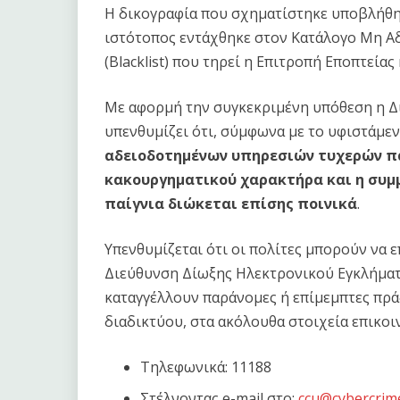
Η δικογραφία που σχηματίστηκε υποβλήθηκ
ιστότοπος εντάχθηκε στον Κατάλογο Μη 
(Blacklist) που τηρεί η Επιτροπή Εποπτείας 
Με αφορμή την συγκεκριμένη υπόθεση η Δ
υπενθυμίζει ότι, σύμφωνα με το υφιστάμε
αδειοδοτημένων υπηρεσιών τυχερών πα
κακουργηματικού χαρακτήρα και η συμ
παίγνια διώκεται επίσης ποινικά
.
Υπενθυμίζεται ότι οι πολίτες μπορούν να 
Διεύθυνση Δίωξης Ηλεκτρονικού Εγκλήματ
καταγγέλλουν παράνομες ή επίμεμπτες πρά
διαδικτύου, στα ακόλουθα στοιχεία επικοι
Τηλεφωνικά: 11188
Στέλνοντας e-mail στο:
ccu@cybercrime