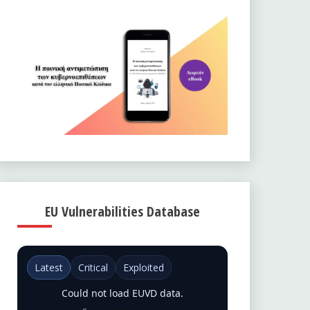
EU Vulnerabilities Database
Latest
Critical
Exploited
Could not load EUVD data.