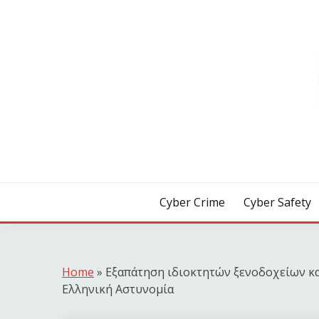
Skip
to
content
[ Crime | Safety | Security ]
CYB3R
Cyber Crime
Cyber Safety
Home
»
Εξαπάτηση ιδιοκτητών ξενοδοχείων κ
Ελληνική Αστυνομία