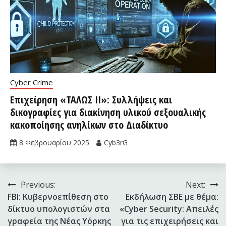
Cyber Crime
Επιχείρηση «ΤΑΛΩΣ II»: Συλλήψεις και
δικογραφίες για διακίνηση υλικού σεξουαλικής
κακοποίησης ανηλίκων στο Διαδίκτυο
8 Φεβρουαρίου 2025
Cyb3rG
Πλοήγηση
Previous:
Next:
FBI: Κυβερνοεπίθεση στο
Εκδήλωση ΣΒΕ με θέμα:
άρθρων
δίκτυο υπολογιστών στα
«Cyber Security: Απειλές
γραφεία της Νέας Υόρκης
για τις επιχειρήσεις και