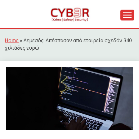
Skip
to
content
[ Crime | Safety | Security ]
CYB3R
Home
»
Λεμεσός: Απέσπασαν από εταιρεία σχεδόν 340
χιλιάδες ευρώ