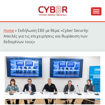
Skip
to
content
[ Crime | Safety | Security ]
CYB3R
Home
»
Εκδήλωση ΣΒΕ με θέμα: «Cyber Security:
Απειλές για τις επιχειρήσεις και θωράκιση των
δεδομένων τους»