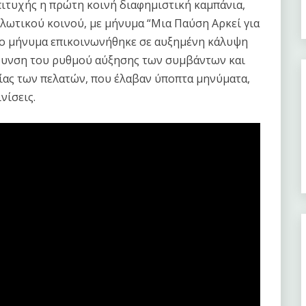
ιτυχής η πρώτη κοινή διαφημιστική καμπάνια,
λωτικού κοινού, με μήνυμα “Μια Παύση Αρκεί για
Το μήνυμα επικοινωνήθηκε σε αυξημένη κάλυψη
άδυνση του ρυθμού αύξησης των συμβάντων και
ίας των πελατών, που έλαβαν ύποπτα μηνύματα,
νίσεις.