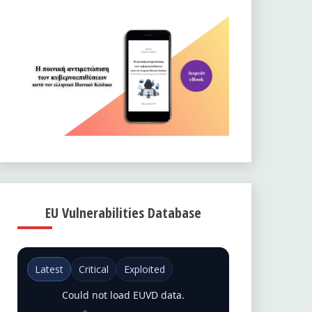
EU Vulnerabilities Database
Latest
Critical
Exploited
Could not load EUVD data.