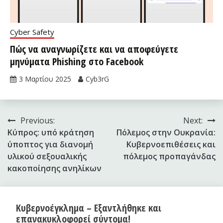
Cyber Safety
Πώς να αναγνωρίζετε και να αποφεύγετε
μηνύματα Phishing στο Facebook
3 Μαρτίου 2025
Cyb3rG
Πλοήγηση
Previous:
Next:
Κύπρος: υπό κράτηση
Πόλεμος στην Ουκρανία:
άρθρων
ύποπτος για διανομή
Κυβερνοεπιθέσεις και
υλικού σεξουαλικής
πόλεμος προπαγάνδας
κακοποίησης ανηλίκων
Κυβερνοέγκλημα – Εξαντλήθηκε και
επανακυκλοφορεί σύντομα!