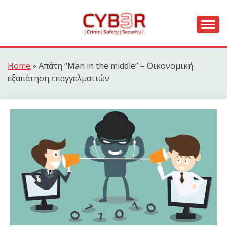
Skip
to
content
[ Crime | Safety | Security ]
CYB3R
Home
»
Απάτη “Man in the middle” – Οικονομική
εξαπάτηση επαγγελματιών