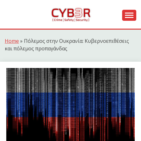
Skip
to
content
[ Crime | Safety | Security ]
CYB3R
Home
»
Πόλεμος στην Ουκρανία: Κυβερνοεπιθέσεις
και πόλεμος προπαγάνδας