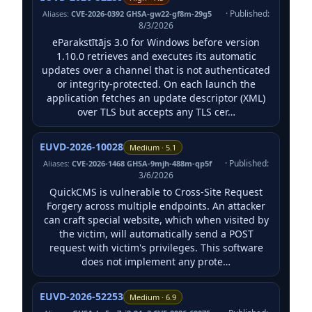
· Published:
Aliases:
CVE-2026-0392 GHSA-gw22-gf8m-29g5
8/3/2026
eParakstītājs 3.0 for Windows before version
1.10.0 retrieves and executes its automatic
updates over a channel that is not authenticated
or integrity-protected. On each launch the
application fetches an update descriptor (XML)
over TLS but accepts any TLS cer…
EUVD-2026-10028
Medium · 5.1
· Published:
Aliases:
CVE-2026-1468 GHSA-9mjh-488m-qp5f
3/6/2026
QuickCMS is vulnerable to Cross-Site Request
Forgery across multiple endpoints. An attacker
can craft special website, which when visited by
the victim, will automatically send a POST
request with victim's privileges. This software
does not implement any prote…
EUVD-2026-52253
Medium · 6.9