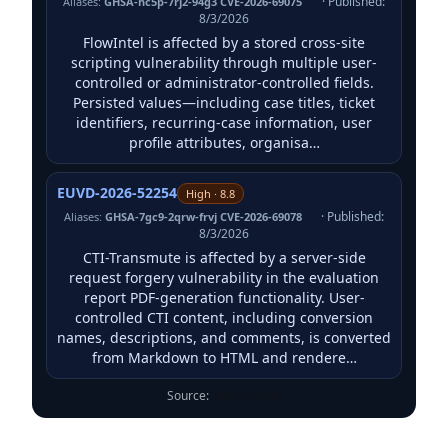
· Published:
Aliases:
GHSA-hc5p-7rj2-94g3 CVE-2026-69075
8/3/2026
FlowIntel is affected by a stored cross-site
scripting vulnerability through multiple user-
controlled or administrator-controlled fields.
Persisted values—including case titles, ticket
identifiers, recurring-case information, user
profile attributes, organisa…
EUVD-2026-52254
High · 8.8
· Published:
Aliases:
GHSA-7gc9-2qrw-frvj CVE-2026-69078
8/3/2026
CTI-Transmute is affected by a server-side
request forgery vulnerability in the evaluation
report PDF-generation functionality. User-
controlled CTI content, including conversion
names, descriptions, and comments, is converted
from Markdown to HTML and rendere…
Source:
ENISA EUVD