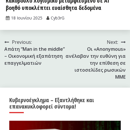
Κακόβουλο λογισμικό μεταμφιεσμένο σε AI
βοηθό υποκλέπτει ευαίσθητα δεδομένα
18 Ιουνίου 2025
Cyb3rG
Πλοήγηση
Previous:
Next:
Απάτη “Man in the middle”
Οι «Anonymous»
άρθρων
– Οικονομική εξαπάτηση
ανέλαβαν την ευθύνη για
επαγγελματιών
την επίθεση σε
ιστοσελίδες ρωσικών
ΜΜΕ
Κυβερνοέγκλημα – Εξαντλήθηκε και
επανακυκλοφορεί σύντομα!