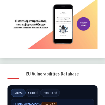
EU Vulnerabilities Database
Latest
Critical
Exploited
EUVD-2026-52259
High · 7.3