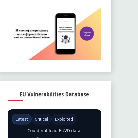
EU Vulnerabilities Database
Latest
Critical
Exploited
Could not load EUVD data.