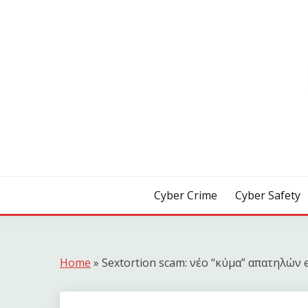
Skip
to
content
[ Crime | Safety | Security ]
CYB3R
Cyber Crime
Cyber Safety
Home
»
Sextortion scam: νέο “κύμα” απατηλών 