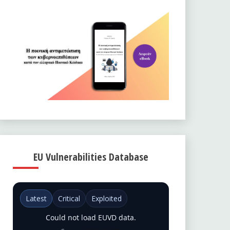
EU Vulnerabilities Database
Latest
Critical
Exploited
Could not load EUVD data.