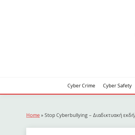
Skip
to
content
[ Crime | Safety | Security ]
CYB3R
Cyber Crime
Cyber Safety
Home
»
Stop Cyberbullying – Διαδικτυακή εκδ