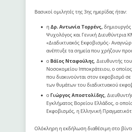
Βασικοί ομιλητές της 3ης ημερίδας ήταν:
η
Δρ. Αντωνία Τορρένς,
δημιουργός 
Ψυχολόγος και Γενική Διευθύντρια Κ
«Διαδικτυακός Εκφοβισμός- Αναγνώρ
ανέπτυξε τα σημεία που χρήζουν πρ
ο
Βάϊος Νταφούλης
, Διευθυντής το
Νοσοκομείου Ιπποκράτειου, ο οποίος
που διακινούνται στον εκφοβισμό σε
των θυμάτων του διαδικτυακού εκφοβ
ο
Γιώργος Αποστολίδης
, Διευθυντ
Εγκλήματος Βορείου Ελλάδος, ο οποίο
Εκφοβισμός, η Eλληνική Πραγματικότ
Ολόκληρη η εκδήλωση διαθέσιμη στο βίντ