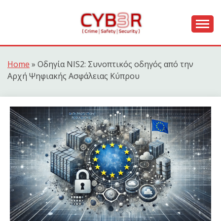
Skip
to
content
[ Crime | Safety | Security ]
CYB3R
Home
»
Οδηγία NIS2: Συνοπτικός οδηγός από την
Αρχή Ψηφιακής Ασφάλειας Κύπρου