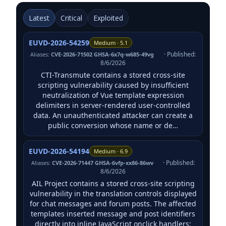
Latest
Critical
Exploited
EUVD-2026-54259
Medium · 5.1
· Published:
Aliases:
CVE-2026-71502 GHSA-6x7q-w685-49vg
8/6/2026
CTI-Transmute contains a stored cross-site
scripting vulnerability caused by insufficient
neutralization of Vue template expression
delimiters in server-rendered user-controlled
data. An unauthenticated attacker can create a
public conversion whose name or de…
EUVD-2026-54194
Medium · 6.9
· Published:
Aliases:
CVE-2026-71447 GHSA-6vfp-xx86-86wv
8/6/2026
AIL Project contains a stored cross-site scripting
vulnerability in the translation controls displayed
for chat messages and forum posts. The affected
templates inserted message and post identifiers
directly into inline JavaScript onclick handlers: