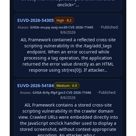
onclick="…
EUVD-2026-54305
High · 8.2
· Published:
Aliases:
GHSA-mcpq-xxxj-mc69 CVE-2026-71445
8/6/2026
AIL Framework contained a reflected cross-site
scripting vulnerability in the /tag/add_tags
endpoint. When an error occurred while
processing a tag operation, the application
returned the error value directly as an HTML
response using str(res[0]). If attacker…
EUVD-2026-54184
Medium · 6.9
· Published:
Aliases:
GHSA-8rfq-f9pf-jjm3 CVE-2026-71446
8/6/2026
AIL Framework contains a stored cross-site
scripting vulnerability in the crawler domain
view. Crawled URLs were embedded directly into
the JavaScript onclick handler used to display a
stored screenshot, without context-appropriate
encoding. An attacker who c…