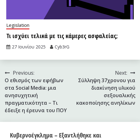
Legislation
Τι ισχύει τελικά με τις κάμερες ασφαλείας;
27 Ιουνίου 2025
Cyb3rG
Πλοήγηση
Previous:
Next:
Ο εθισμός των εφήβων
Σύλληψη 37χρονου για
άρθρων
στα Social Media: μια
διακίνηση υλικού
ανησυχητική
σεξουαλικής
πραγματικότητα – Τι
κακοποίησης ανηλίκων
έδειξε η έρευνα του ΠΟΥ
Κυβερνοέγκλημα – Εξαντλήθηκε και