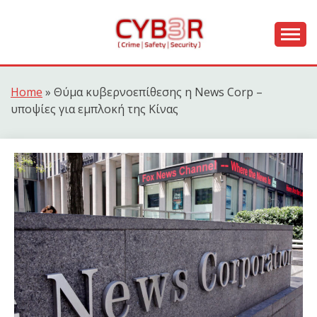
Skip
to
content
[ Crime | Safety | Security ]
CYB3R
Home
»
Θύμα κυβερνοεπίθεσης η News Corp –
υποψίες για εμπλοκή της Κίνας