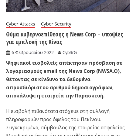
Cyber Attacks
Cyber Security
Θύμα κυβερνοεπίθεσης η News Corp – υποψίες
για εμπλοκή της Κίνας
6 Φεβρουαρίου 2022
Cyb3rG
Ψηφιακοί εισβολείς απέκτησαν πρόσβαση σε
λογαριασμούς email της News Corp (NWSA.O),
θέτοντας σε κίνδυνο τα δεδομένα
απροσδιόριστου αριθμού δημοσιογράφων,
αποκάλυψε η εταιρεία την Παρασκευή.
Η εισβολή πιθανότατα στόχευε στη συλλογή
πληροφοριών προς όφελος του Πεκίνου.
Συγκεκριμένα, σύμβουλος της εταιρείας ασφαλείας
Mandiant ανέφερε ότι οι επιτιθέμενοι έχουν
«μια